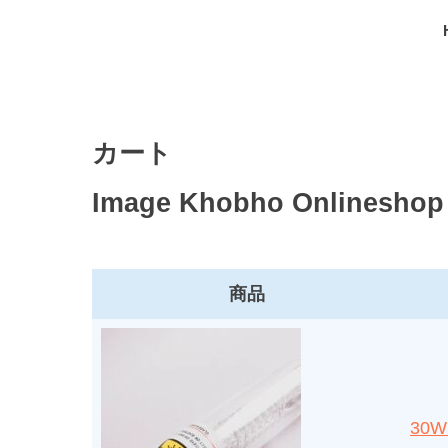
カート
Image Khobho Onlineshop
商品
30